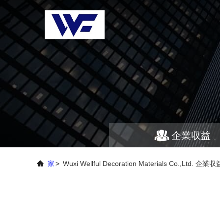
企業収益
家
>
Wuxi Wellful Decoration Materials Co.,Ltd. 企業収